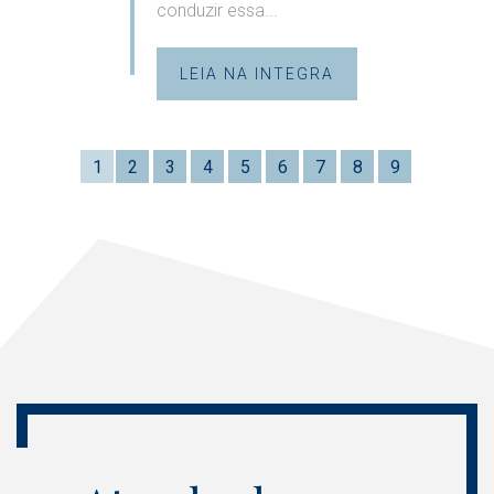
conduzir essa...
LEIA NA INTEGRA
1
2
3
4
5
6
7
8
9