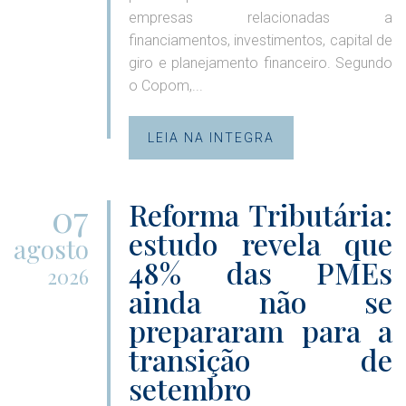
empresas relacionadas a
financiamentos, investimentos, capital de
giro e planejamento financeiro. Segundo
o Copom,...
LEIA NA INTEGRA
07
Reforma Tributária:
estudo revela que
agosto
48% das PMEs
2026
ainda não se
prepararam para a
transição de
setembro