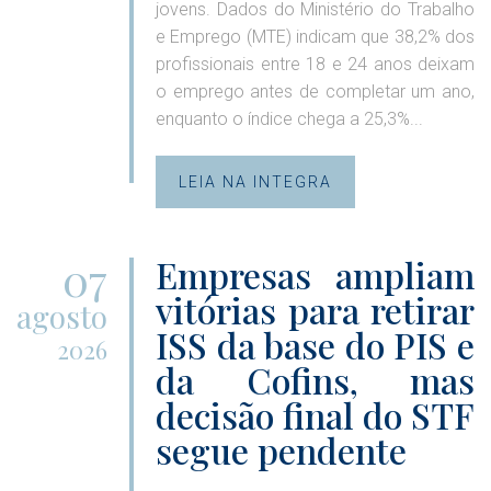
jovens. Dados do Ministério do Trabalho
e Emprego (MTE) indicam que 38,2% dos
profissionais entre 18 e 24 anos deixam
o emprego antes de completar um ano,
enquanto o índice chega a 25,3%...
LEIA NA INTEGRA
07
Empresas ampliam
vitórias para retirar
agosto
ISS da base do PIS e
2026
da Cofins, mas
decisão final do STF
segue pendente