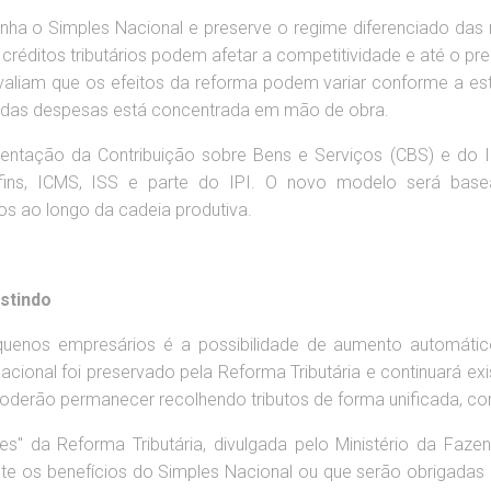
nha o Simples Nacional e preserve o regime diferenciado das 
créditos tributários podem afetar a competitividade e até o p
avaliam que os efeitos da reforma podem variar conforme a es
e das despesas está concentrada em mão de obra.
ntação da Contribuição sobre Bens e Serviços (CBS) e do Im
Cofins, ICMS, ISS e parte do IPI. O novo modelo será bas
ios ao longo da cadeia produtiva.
istindo
uenos empresários é a possibilidade de aumento automático 
cional foi preservado pela Reforma Tributária e continuará e
derão permanecer recolhendo tributos de forma unificada, co
" da Reforma Tributária, divulgada pelo Ministério da Faze
os benefícios do Simples Nacional ou que serão obrigadas a 