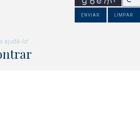
ENVIAR
LIMPAR
 ajudá-lo!
ontrar