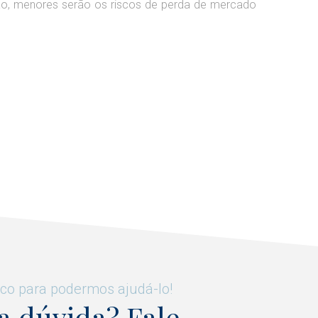
ção, menores serão os riscos de perda de mercado
co para podermos ajudá-lo!
 dúvida? Fale