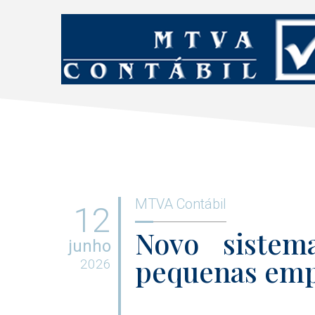
MTVA Contábil
12
Novo sistema
junho
pequenas emp
2026