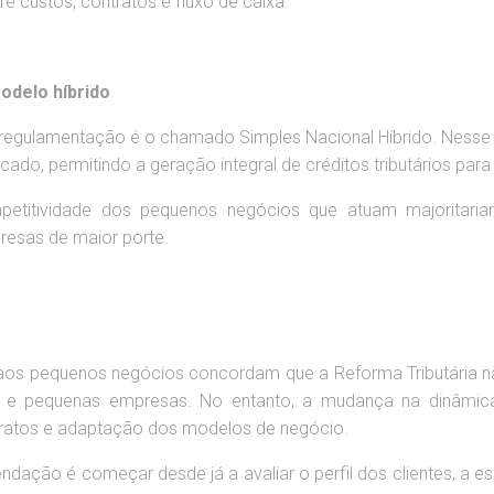
e custos, contratos e fluxo de caixa.
odelo híbrido
a regulamentação é o chamado Simples Nacional Híbrido. Ness
cado, permitindo a geração integral de créditos tributários para 
petitividade dos pequenos negócios que atuam majoritar
esas de maior porte.
o aos pequenos negócios concordam que a Reforma Tributária
 e pequenas empresas. No entanto, a mudança na dinâmica d
tratos e adaptação dos modelos de negócio.
ção é começar desde já a avaliar o perfil dos clientes, a est