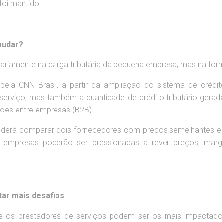
foi mantido.
mudar?
sariamente na carga tributária da pequena empresa, mas na for
ela CNN Brasil, a partir da ampliação do sistema de crédit
erviço, mas também a quantidade de crédito tributário gerada
ções entre empresas (B2B).
derá comparar dois fornecedores com preços semelhantes e opt
 empresas poderão ser pressionadas a rever preços, mar
tar mais desafios
e os prestadores de serviços podem ser os mais impactado