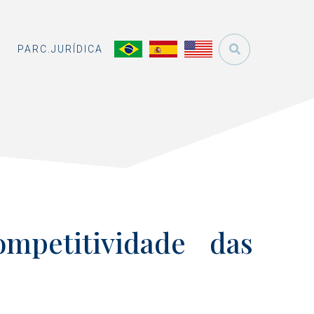
O
PARC.JURÍDICA
ompetitividade das