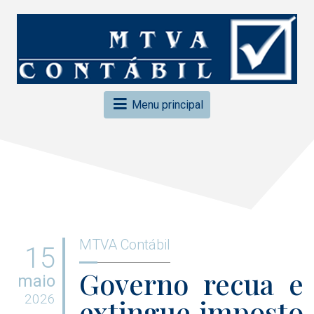
Menu principal
MTVA Contábil
15
Governo recua e
maio
2026
extingue imposto