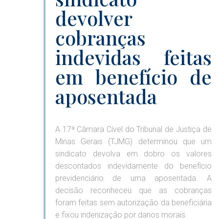
devolver
cobranças
indevidas feitas
em benefício de
aposentada
A 17ª Câmara Cível do Tribunal de Justiça de
Minas Gerais (TJMG) determinou que um
sindicato devolva em dobro os valores
descontados indevidamente do benefício
previdenciário de uma aposentada. A
decisão reconheceu que as cobranças
foram feitas sem autorização da beneficiária
e fixou indenização por danos morais.