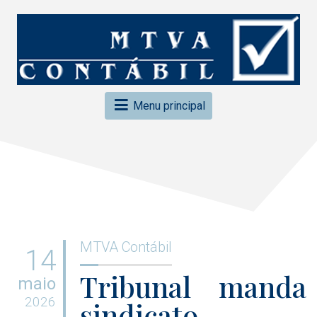
Menu principal
MTVA Contábil
14
Tribunal manda
maio
2026
sindicato